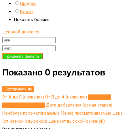
Продам
Куплю
Показать больше
Ценовой диапазон
Применить фильтры
Показано 0 результатов
Сортировать по
От А до Я (название)
От Я до A (название)
Добавлено
недавно (последнее)
Дата добавления (самая старая)
Наиболее просматриваемые
Менее просматриваемые
Цена
(от низкой к высокой)
Цена (от высокой к низкой)