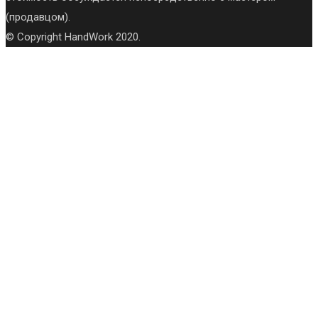
(продавцом).
© Copyright HandWork 2020.