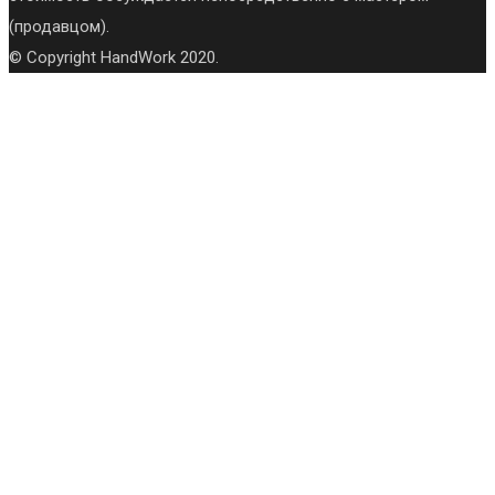
(продавцом).
© Copyright HandWork 2020.