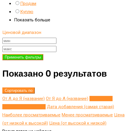
Продам
Куплю
Показать больше
Ценовой диапазон
Применить фильтры
Показано 0 результатов
Сортировать по
От А до Я (название)
От Я до A (название)
Добавлено
недавно (последнее)
Дата добавления (самая старая)
Наиболее просматриваемые
Менее просматриваемые
Цена
(от низкой к высокой)
Цена (от высокой к низкой)