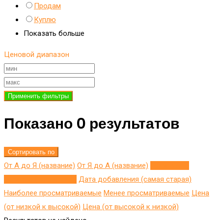
Продам
Куплю
Показать больше
Ценовой диапазон
Применить фильтры
Показано 0 результатов
Сортировать по
От А до Я (название)
От Я до A (название)
Добавлено
недавно (последнее)
Дата добавления (самая старая)
Наиболее просматриваемые
Менее просматриваемые
Цена
(от низкой к высокой)
Цена (от высокой к низкой)