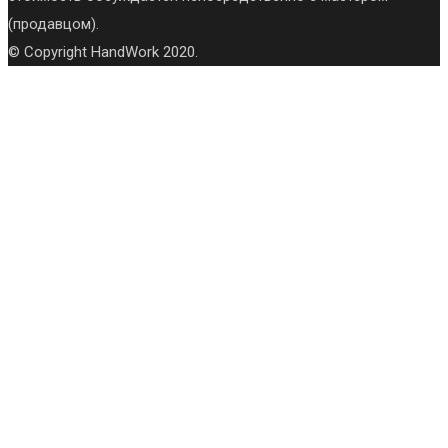
(продавцом).
© Copyright HandWork 2020.